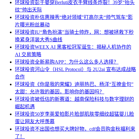
环球投资
彭于晏穿Berluti皮衣手臂线条炸裂！39岁“抬头
纹”帅出天际
环球投资
朴信惠辣秀“绝对领域”打高尔夫“帅气驾车”影
片曝光粉丝暴动
环球投资
IU“角色扮演”当骑士帅炸，网：想被拯救下秒
换紧身洋装大秀S曲线
环球投资
WEEX AI 黑客松冠军诞生：揭秘人机协作的
AI 交易策略
环球投资
全新易购APP：为什么这么多人选择？
环球投资
河山令（HSL Protocol）与 2U2ai 宣布达成战略
合作
环球投资
《你是我的荣耀》迪丽热巴、杨洋“互撩金句”
太甜：允许我的基因，影响你的基因吗？
环球投资
被低估的新赛道：越南保险科技与数字理财的
崛起机遇
环球投资
50岁李英爱拍影片脸部肌肤零细纹超猛婴儿脸
蛋让网友大呼羡慕
环球投资
不出国也想买大牌好物，cdf会员购金秋福利来
了！