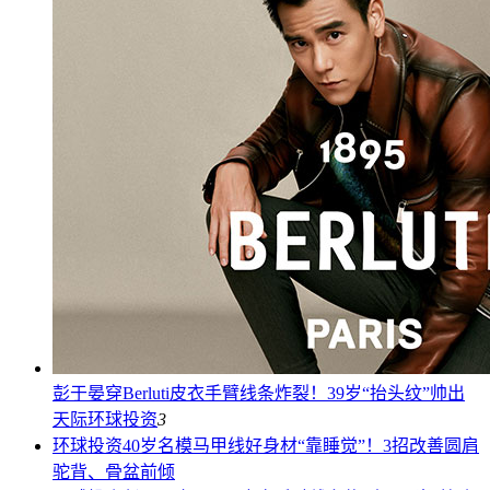
彭于晏穿Berluti皮衣手臂线条炸裂！39岁“抬头纹”帅出
天际
环球投资
3
环球投资
40岁名模马甲线好身材“靠睡觉”！3招改善圆肩
驼背、骨盆前倾