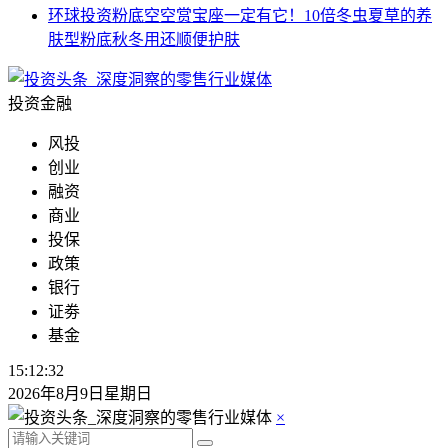
环球投资
粉底空空赏宝座一定有它！10倍冬虫夏草的养
肤型粉底秋冬用还顺便护肤
投资金融
风投
创业
融资
商业
投保
政策
银行
证劵
基金
15:12:32
2026年8月9日星期日
×