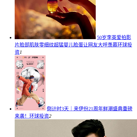
50岁李英爱拍影
片脸部肌肤零细纹超猛婴儿脸蛋让网友大呼羡慕
环球投
资
1
倒计时3天｜来伊份21周年鲜潮盛典重磅
来袭！
环球投资
2