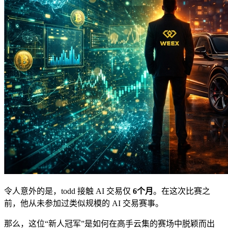
令人意外的是，todd 接触 AI 交易仅
6
个月
。在这次比赛之
前，他从未参加过类似规模的 AI 交易赛事。
那么，这位“新人冠军”是如何在高手云集的赛场中脱颖而出