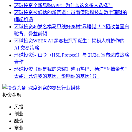
环球投资
全新易购APP：为什么这么多人选择？
环球投资
被低估的新赛道：越南保险科技与数字理财的
崛起机遇
环球投资
40岁名模马甲线好身材“靠睡觉”！3招改善圆肩
驼背、骨盆前倾
环球投资
WEEX AI 黑客松冠军诞生：揭秘人机协作的
AI 交易策略
环球投资
河山令（HSL Protocol）与 2U2ai 宣布达成战略
合作
环球投资
《你是我的荣耀》迪丽热巴、杨洋“互撩金句”
太甜：允许我的基因，影响你的基因吗？
投资金融
风投
创业
融资
商业