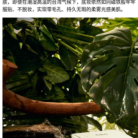
肤，即使在潮湿高温的台湾气候下，底妆依然如同磁铁般牢牢
服贴、不脱妆，实现零毛孔、持久无瑕的柔雾光感美肌。