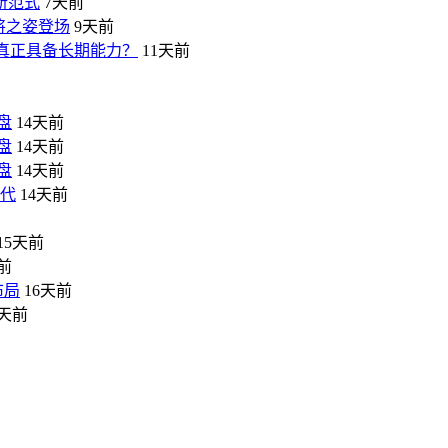
新范式
7天前
悍将之姿登场
9天前
上真正具备长期能力？
11天前
盘
14天前
盘
14天前
盘
14天前
生代
14天前
15天前
前
布局
16天前
7天前