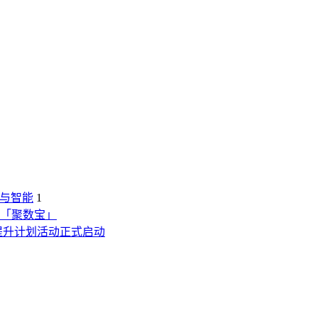
康与智能
1
「聚数宝」
提升计划活动正式启动