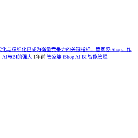
化与精细化已成为衡量竞争力的关键指标。管家婆iShop，作
AI与BI的强大
1年前
管家婆
iShop
AI
BI
智能管理