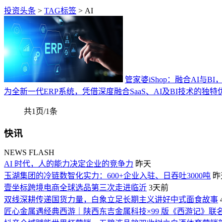
投资头条
>
TAG标签
> AI
管家婆iShop：融合AI与
为全新一代ERP系统，凭借深度融合SaaS、AI及BI技术的
共1页/1条
快讯
NEWS FLASH
AI 时代，人的能力决定企业的竞争力
昨天
玉湖集团的冷链数智化实力：600+企业入驻、日吞吐3000吨
昨
壹坐标跨境电商全球选品第三次走进临沂
3天前
双线深耕传递国货力量，白象立足长期主义讲好中式面食故事
匠心金属遇经典西游｜陕西东吉金属科技×99 版《西游记》联