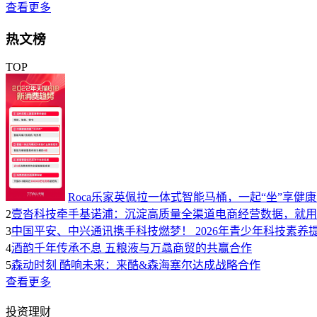
查看更多
热文榜
TOP
Roca乐家英佩拉一体式智能马桶，一起“坐”享健
2
壹沓科技牵手基诺浦：沉淀高质量全渠道电商经营数据，就用
3
中国平安、中兴通讯携手科技燃梦！ 2026年青少年科技素养
4
酒韵千年传承不息 五粮液与万骉商贸的共赢合作
5
森动时刻 酷响未来：来酷&森海塞尔达成战略合作
查看更多
投资理财