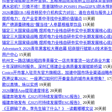
抖音全域赋能世界杯营销，五粮液品效双收树立白酒体育营销
遇水宕机？只换不修！思普瑞特SP-POS891 Plus以IPX3防水
2026美国EB-5投资移民中介机构实力对比：谁在合规与服务
煜邦电力：在产业变革中寻找中长期价值锚点
11天前
惠广德源重磅推出“醒当佳”人参葛根植萃饮品
13天前
锚定三大国家级战略 煜邦电力全栈自研夯实中长期发展核心底
锚定三大国家级战略 煜邦电力全栈自研夯实中长期发展核心底
锚定三大国家级战略 煜邦电力全栈自研夯实中长期发展核心底
AdventureX 2026青年黑客松大赛启幕 招商银行赋能AI技术新
用户中心
15天前
杭州文一路店铺出租四季青藤文一店共享客流一站式商业方案
十年深耕科创服务，深创汇搭建企业高质量发展赋能桥梁
15天
Costco开市客入驻京东官方旗舰店，加速中国市场全渠道战略
西港议事2026：一座港口如何打开秦皇岛的城市未来想象？
1
歌以真情，咏以实感
19天前
2026赚钱App提现速度排名
20天前
福建奔驰发布《2025可持续发展暨ESG报告》
20天前
福建奔驰发布《2025可持续发展暨ESG报告》
20天前
《王朗输了命，李先生输了什么？》 ~读戴嘟嘟文议
20天前