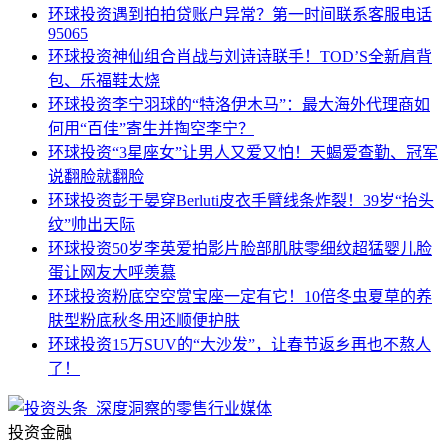
环球投资
遇到拍拍贷账户异常？第一时间联系客服电话
95065
环球投资
神仙组合肖战与刘诗诗联手！TOD’S全新肩背
包、乐福鞋太烧
环球投资
李宁羽球的“特洛伊木马”：最大海外代理商如
何用“百佳”寄生并掏空李宁？
环球投资
“3星座女”让男人又爱又怕！天蝎爱查勤、冠军
说翻脸就翻脸
环球投资
彭于晏穿Berluti皮衣手臂线条炸裂！39岁“抬头
纹”帅出天际
环球投资
50岁李英爱拍影片脸部肌肤零细纹超猛婴儿脸
蛋让网友大呼羡慕
环球投资
粉底空空赏宝座一定有它！10倍冬虫夏草的养
肤型粉底秋冬用还顺便护肤
环球投资
15万SUV的“大沙发”，让春节返乡再也不熬人
了！
投资金融