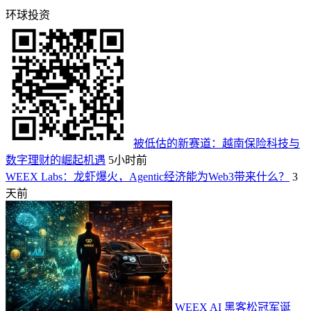
环球投资
被低估的新赛道：越南保险科技与
数字理财的崛起机遇
5小时前
WEEX Labs：龙虾爆火，Agentic经济能为Web3带来什么？
3
天前
WEEX AI 黑客松冠军诞