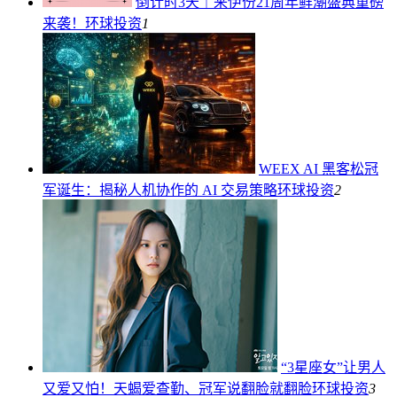
倒计时3天｜来伊份21周年鲜潮盛典重磅
来袭！
环球投资
1
WEEX AI 黑客松冠
军诞生：揭秘人机协作的 AI 交易策略
环球投资
2
“3星座女”让男人
又爱又怕！天蝎爱查勤、冠军说翻脸就翻脸
环球投资
3