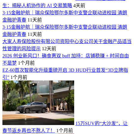
生：揭秘人机协作的 AI 交易策略
4天前
3·15金融护航｜瑞众保险鄂尔多斯中支警企联动进校园 清朗
金融护青春
11天前
3·15金融护航｜瑞众保险鄂尔多斯中支警企联动进校园 清朗
金融护青春
11天前
大家人寿保险股份有限公司资阳中心支公司关于金融产品适当
性管理的风险提示
12天前
2026 创业新风口！确食惠双 buff 加持：店铺稳赚 + 时间自由
不是梦
1个月前
EZ-60首次智能化升级重磅开启 3D HUD行业首发“3D立牌指
引”
1个月前
15万SUV的“大沙发”，让
春节返乡再也不熬人了！
1个月前