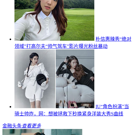
朴信惠辣秀“绝对
领域”打高尔夫“帅气驾车”影片曝光粉丝暴动
IU“角色扮演”当
骑士帅炸，网：想被拯救下秒换紧身洋装大秀S曲线
金融头条
查看更多