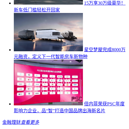
15万享30万级豪华！
新车低门槛轻松开回家
星空梦屋完成8000万
元融资，定义下一代智能房车新物种
倍内菲荣获PSC年度
影响力企业，品“智”打造中国品牌出海新名片
金融理财
查看更多