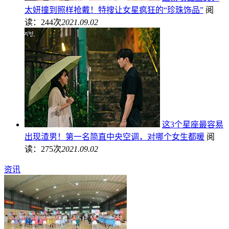
太妍撞到照样抢戴！特搜让女星疯狂的“珍珠饰品”
阅
读：244次
2021.09.02
这3个星座最容易
出现渣男！第一名简直中央空调，对哪个女生都暖
阅
读：275次
2021.09.02
资讯