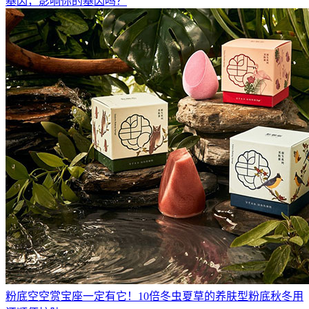
基因，影响你的基因吗？
粉底空空赏宝座一定有它！10倍冬虫夏草的养肤型粉底秋冬用