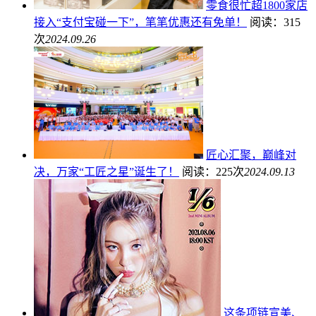
零食很忙超1800家店
接入“支付宝碰一下”，笔笔优惠还有免单！
阅读：315
次
2024.09.26
匠心汇聚，巅峰对
决，万家“工匠之星”诞生了！
阅读：225次
2024.09.13
这条项链宣美、