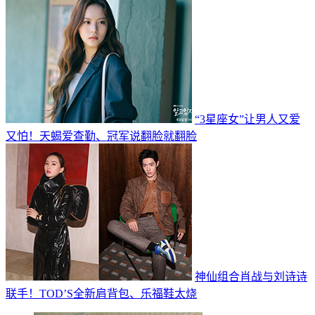
“3星座女”让男人又爱
又怕！天蝎爱查勤、冠军说翻脸就翻脸
神仙组合肖战与刘诗诗
联手！TOD’S全新肩背包、乐福鞋太烧