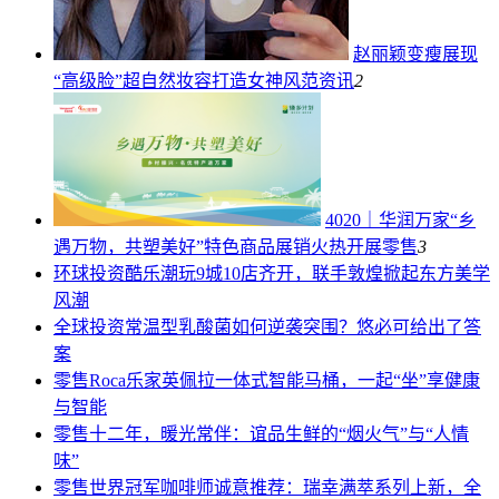
赵丽颖变瘦展现
“高级脸”超自然妆容打造女神风范
资讯
2
4020｜华润万家“乡
遇万物，共塑美好”特色商品展销火热开展
零售
3
环球投资
酷乐潮玩9城10店齐开，联手敦煌掀起东方美学
风潮
全球投资
常温型乳酸菌如何逆袭突围？悠必可给出了答
案
零售
Roca乐家英佩拉一体式智能马桶，一起“坐”享健康
与智能
零售
十二年，暖光常伴：谊品生鲜的“烟火气”与“人情
味”
零售
世界冠军咖啡师诚意推荐：瑞幸满萃系列上新，全