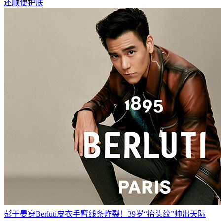
还顺便护肤
彭于晏穿Berluti皮衣手臂线条炸裂！39岁“抬头纹”帅出天际