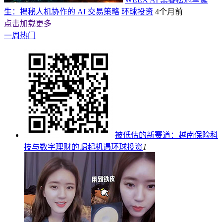
生：揭秘人机协作的 AI 交易策略
环球投资
4个月前
点击加载更多
一周热门
被低估的新赛道：越南保险科
技与数字理财的崛起机遇
环球投资
1