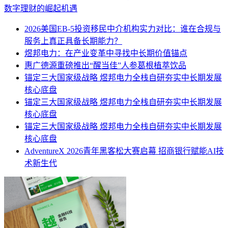
数字理财的崛起机遇
2026美国EB-5投资移民中介机构实力对比：谁在合规与
服务上真正具备长期能力？
煜邦电力：在产业变革中寻找中长期价值锚点
惠广德源重磅推出“醒当佳”人参葛根植萃饮品
锚定三大国家级战略 煜邦电力全栈自研夯实中长期发展
核心底盘
锚定三大国家级战略 煜邦电力全栈自研夯实中长期发展
核心底盘
锚定三大国家级战略 煜邦电力全栈自研夯实中长期发展
核心底盘
AdventureX 2026青年黑客松大赛启幕 招商银行赋能AI技
术新生代