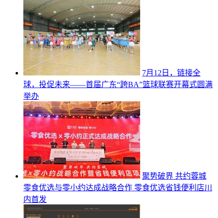
7月12日，链接全
球，投促未来——首届广东“跨BA”篮球联赛开幕式圆满
举办
聚势破界 共约蓉城
零食优选与零小约达成战略合作 零食优选省钱便利店川
内首发