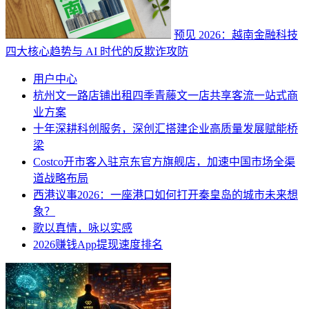
预见 2026：越南金融科技
四大核心趋势与 AI 时代的反欺诈攻防
用户中心
杭州文一路店铺出租四季青藤文一店共享客流一站式商
业方案
十年深耕科创服务，深创汇搭建企业高质量发展赋能桥
梁
Costco开市客入驻京东官方旗舰店，加速中国市场全渠
道战略布局
西港议事2026：一座港口如何打开秦皇岛的城市未来想
象？
歌以真情，咏以实感
2026赚钱App提现速度排名