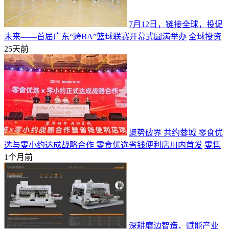
7月12日，链接全球，投促
未来——首届广东“跨BA”篮球联赛开幕式圆满举办
全球投资
25天前
聚势破界 共约蓉城 零食优
选与零小约达成战略合作 零食优选省钱便利店川内首发
零售
1个月前
深耕磨边智造，赋能产业