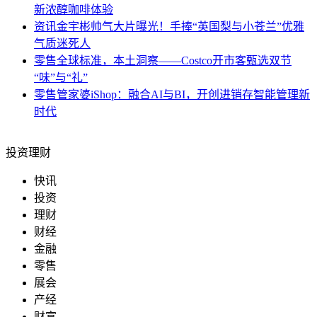
新浓醇咖啡体验
资讯
金宇彬帅气大片曝光！手捧“英国梨与小苍兰”优雅
气质迷死人
零售
全球标准，本土洞察——Costco开市客甄选双节
“味”与“礼”
零售
管家婆iShop：融合AI与BI，开创进销存智能管理新
时代
投资理财
快讯
投资
理财
财经
金融
零售
展会
产经
财富