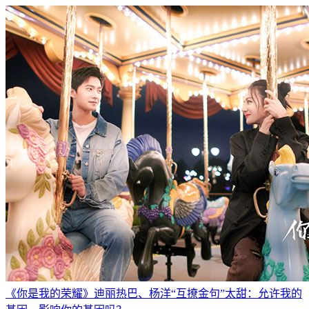
《你是我的荣耀》迪丽热巴、杨洋“互撩金句”太甜：允许我的