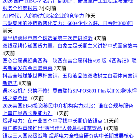
2026 国产 RISC-V 芯片厂商测评：研发量产工业稳定与全栈
服务全维度报告
7小时前
AI 时代，人的能力决定企业的竞争力
昨天
玉湖集团的冷链数智化实力：600+企业入驻、日吞吐3000吨
前天
壹坐标跨境电商全球选品第三次走进临沂
4天前
双线深耕传递国货力量，白象立足长期主义讲好中式面食故事
4天前
匠心金属遇经典西游｜陕西东吉金属科技×99 版《西游记》联
名新品发布会圆满启幕
7天前
抖音全域赋能世界杯营销，五粮液品效双收树立白酒体育营销
新范式
8天前
遇水宕机？只换不修！思普瑞特SP-POS891 Plus以IPX3防水悍
将之姿登场
10天前
2026美国EB-5投资移民中介机构实力对比：谁在合规与服务
上真正具备长期能力？
11天前
煜邦电力：在产业变革中寻找中长期价值锚点
11天前
惠广德源重磅推出“醒当佳”人参葛根植萃饮品
14天前
锚定三大国家级战略 煜邦电力全栈自研夯实中长期发展核心