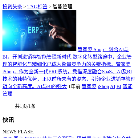
投资头条
>
TAG标签
> 智能管理
管家婆iShop：融合AI与
BI，开创进销存智能管理新时代
数字化转型路途中，企业管
理的智能化与精细化已成为衡量竞争力的关键指标。管家婆
iShop，作为全新一代ERP系统，凭借深度融合SaaS、AI及BI
技术的独特优势，正以前所未有的姿态，引领企业进销存管理
迈向全新高度。AI与BI的强大
1年前
管家婆
iShop
AI
BI
智能
管理
共1页/1条
快讯
NEWS FLASH