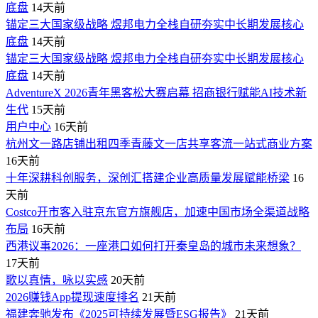
底盘
14天前
锚定三大国家级战略 煜邦电力全栈自研夯实中长期发展核心
底盘
14天前
锚定三大国家级战略 煜邦电力全栈自研夯实中长期发展核心
底盘
14天前
AdventureX 2026青年黑客松大赛启幕 招商银行赋能AI技术新
生代
15天前
用户中心
16天前
杭州文一路店铺出租四季青藤文一店共享客流一站式商业方案
16天前
十年深耕科创服务，深创汇搭建企业高质量发展赋能桥梁
16
天前
Costco开市客入驻京东官方旗舰店，加速中国市场全渠道战略
布局
16天前
西港议事2026：一座港口如何打开秦皇岛的城市未来想象？
17天前
歌以真情，咏以实感
20天前
2026赚钱App提现速度排名
21天前
福建奔驰发布《2025可持续发展暨ESG报告》
21天前