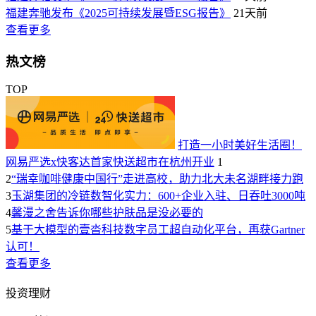
福建奔驰发布《2025可持续发展暨ESG报告》
21天前
查看更多
热文榜
TOP
打造一小时美好生活圈！
网易严选x快客达首家快送超市在杭州开业
1
2
“瑞幸咖啡健康中国行”走进高校，助力北大未名湖畔接力跑
3
玉湖集团的冷链数智化实力：600+企业入驻、日吞吐3000吨
4
馨漫之舍告诉你哪些护肤品是没必要的
5
基于大模型的壹沓科技数字员工超自动化平台，再获Gartner
认可！
查看更多
投资理财