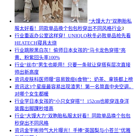
“大馒大力”双胞胎私
服太好看！同款单品换个包包秒穿出不同风格
行业
3
行业
重返办公室这样穿！UNIQLO秋冬必败单品抢先看
HEATECH寝具太烧
行业
跳脱黑白灰！偷师日本女孩的“马卡龙色穿搭”亮
黄、粉紫回头率100%
行业
“丝巾”男生也能用！只要一条就让穿搭有层次直接
帅出新高度
资讯
皮肤科医师曝“容易致痘6食物”：奶茶、拿铁都上榜
资讯
这3个星座最容易出现渣男！第一名简直中央空调，
对哪个女生都暖
行业
学日本女孩的“小只女穿搭”！152cm也能穿连身洋
装露出脚踝秒增高
行业
“大馒大力”双胞胎私服太好看！同款单品换个包包
秒穿出不同风格
资讯
金宇彬帅气大片曝光！手捧“英国梨与小苍兰”优雅