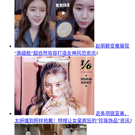
赵丽颖变瘦展现
“高级脸”超自然妆容打造女神风范
资讯
1
这条项链宣美、
太妍撞到照样抢戴！特搜让女星疯狂的“珍珠饰品”
资讯
2