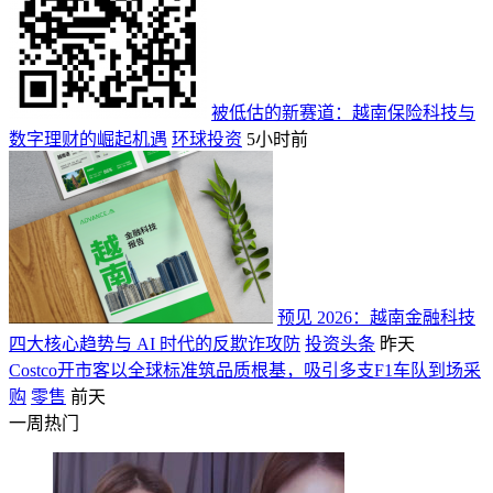
被低估的新赛道：越南保险科技与
数字理财的崛起机遇
环球投资
5小时前
预见 2026：越南金融科技
四大核心趋势与 AI 时代的反欺诈攻防
投资头条
昨天
Costco开市客以全球标准筑品质根基，吸引多支F1车队到场采
购
零售
前天
一周热门